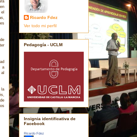
ura
 en
 el
Ricardo Fdez
as,
nes
Ver todo mi perfil
 de
Pedagogía - UCLM
ter
dad
o a
 al
 la
és,
 de
los
Insignia identificativa de
Facebook
Ricardo Fdez