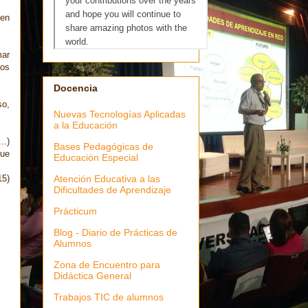
 en
mar
vos
Docencia
so,
Nuevas Tecnologías Aplicadas
a la Educación
..)
Bases Pedagógicas de
que
Educación Especial
Atención Educativa a las
5)
Dificultades de Aprendizaje
Prácticum
Blog - Diario de Prácticas de
Alumnos
Zona de Encuentro para
Didáctica General
Trabajos TIC de alumnos