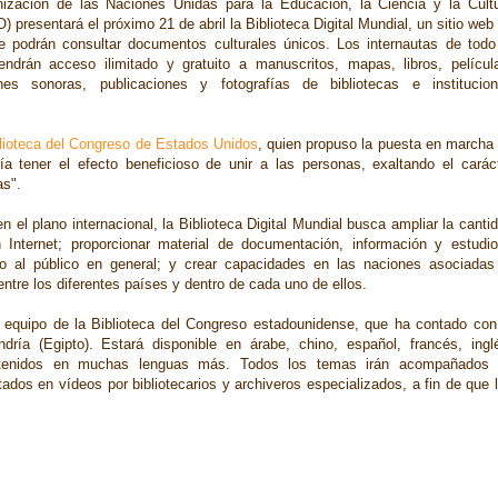
ización de las Naciones Unidas para la Educación, la Ciencia y la Cult
presentará el próximo 21 de abril la Biblioteca Digital Mundial, un sitio web
e podrán consultar documentos culturales únicos. Los internautas de todo
ndrán acceso ilimitado y gratuito a manuscritos, mapas, libros, películ
nes sonoras, publicaciones y fotografías de bibliotecas e institucio
lioteca del Congreso de Estados Unidos
, quien propuso la puesta en marcha
a tener el efecto beneficioso de unir a las personas, exaltando el carác
as".
l plano internacional, la Biblioteca Digital Mundial busca ampliar la canti
n Internet; proporcionar material de documentación, información y estudi
o al público en general; y crear capacidades en las naciones asociadas
 entre los diferentes países y dentro de cada uno de ellos.
n equipo de la Biblioteca del Congreso estadounidense, que ha contado con
ndría (Egipto). Estará disponible en árabe, chino, español, francés, ingl
ntenidos en muchas lenguas más. Todos los temas irán acompañados
ados en vídeos por bibliotecarios y archiveros especializados, a fin de que 