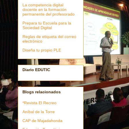
La competencia digital
docente en la formación
permanente del profesorado
Prepara tu Escuela para la
Sociedad Digital
Reglas de etiqueta del correo
electrónico
Diseña tu propio PLE
Diario EDUTIC
Blogs relacionados
*Revista El Recreo
Aníbal de la Torre
CAP de Majadahonda