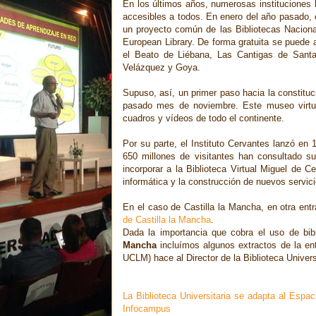
En los últimos años, numerosas instituciones 
accesibles a todos. En enero del año pasado, e
un proyecto común de las Bibliotecas Naciona
European Library. De forma gratuita se puede 
el Beato de Liébana, Las Cantigas de Sant
Velázquez y Goya.
Supuso, así, un primer paso hacia la constituc
pasado mes de noviembre. Este museo virtua
cuadros y vídeos de todo el continente.
Por su parte, el Instituto Cervantes lanzó en
650 millones de visitantes han consultado s
incorporar a la Biblioteca Virtual Miguel de 
informática y la construcción de nuevos servic
En el caso de Castilla la Mancha, en otra ent
de Castilla la Mancha
.
Dada la importancia que cobra el uso de bib
Mancha
incluímos algunos extractos de la en
UCLM) hace al Director de la Biblioteca Univers
La Biblioteca Universitaria se adapta al Espa
Infocampus