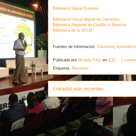
Biblioteca Digital Europea
Biblioteca Virtual Miguel de Cervantes
Biblioteca Regional de Castilla la Mancha
Biblioteca de la UCLM
Fuentes de Información:
Consumer
,
Aprendem
Publicado por
Ricardo Fdez
en
4:37
1 comen
Etiquetas:
Recursos
Entradas más recientes