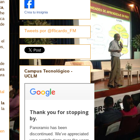
ran
ca
,
Crea tu insignia
The
aca
 de
Tweets por @Ricardo_FM
 el
os,
 de
ara
Campus Tecnológico -
ura
UCLM
tal
 la
 la
 en