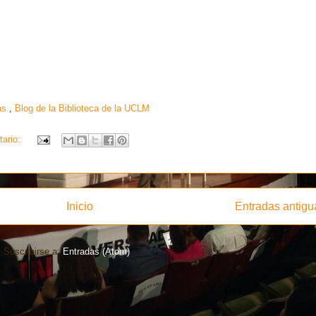
ás
,
Blog de la Biblioteca de la UCLM
tario:
Inicio
Entradas antigu
Suscribirse a:
Entradas (Atom)