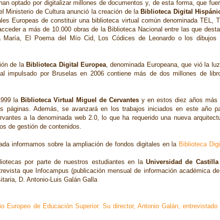
han optado por digitalizar millones de documentos y, de esta forma, que fue
l Ministerio de Cultura anunció la creación de la
Biblioteca Digital Hispáni
les Europeas de constituir una biblioteca virtual común denominada TEL, 
acceder a más de 10.000 obras de la Biblioteca Nacional entre las que dest
a María, El Poema del Mío Cid, Los Códices de Leonardo o los dibujos
ión de la
Biblioteca Digital Europea
, denominada Europeana, que vió la luz
l impulsado por Bruselas en 2006 contiene más de dos millones de libr
 1999 la
Biblioteca Virtual Miguel de Cervantes
y en estos diez años más
us páginas. Además, se avanzará en los trabajos iniciados en este año p
Cervantes a la denominada web 2.0, lo que ha requerido una nueva arquitect
ios de gestión de contenidos.
rada informamos sobre la ampliación de fondos digitales en la
Biblioteca Digi
liotecas por parte de nuestros estudiantes en la
Universidad de Castilla
trevista que Infocampus (publicación mensual de información académica de
itaria, D. Antonio-Luis Galán Galla
cio Europeo de Educación Superior. Su director, Antonio Galán, entrevistado