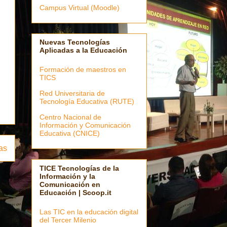
Campus Virtual (Moodle)
Nuevas Tecnologías
Aplicadas a la Educación
Formación de maestros en
TICS
Red Universitaria de
Tecnología Educativa (RUTE)
Centro Nacional de
Información y Comunicación
Educativa (CNICE)
as
TICE Tecnologías de la
Información y la
Comunicación en
Educación | Scoop.it
Las TIC en la educación digital
del Tercer Milenio