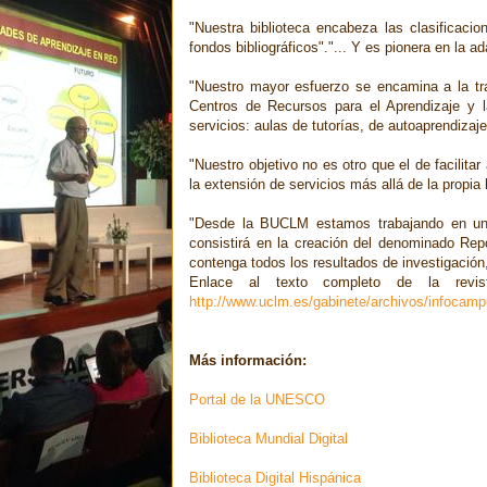
"Nuestra biblioteca encabeza las clasificac
fondos bibliográficos"."... Y es pionera en la a
"Nuestro mayor esfuerzo se encamina a la tra
Centros de Recursos para el Aprendizaje y l
servicios: aulas de tutorías, de autoaprendizaj
"Nuestro objetivo no es otro que el de facilita
la extensión de servicios más allá de la propia 
"Desde la BUCLM estamos trabajando en un p
consistirá en la creación del denominado Repo
contenga todos los resultados de investigación
Enlace al texto completo de la revi
http://www.uclm.es/gabinete/archivos/infocamp
Más información:
Portal de la UNESCO
Biblioteca Mundial Digital
Biblioteca Digital Hispánica