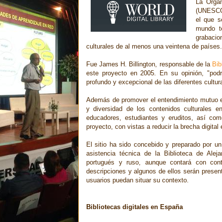
La Organ
(UNESCO) 
el que s
mundo te
grabacio
culturales de al menos una veintena de países.
Fue James H. Billington, responsable de la
Bib
este proyecto en 2005. En su opinión, "podrí
profundo y excepcional de las diferentes cultur
Además de promover el entendimiento mutuo en e
y diversidad de los contenidos culturales e
educadores, estudiantes y eruditos, así com
proyecto, con vistas a reducir la brecha digital
El sitio ha sido concebido y preparado por u
asistencia técnica de la Biblioteca de Aleja
portugués y ruso, aunque contará con co
descripciones y algunos de ellos serán present
usuarios puedan situar su contexto.
Bibliotecas digitales en España