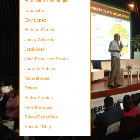
Educación Tecnológica
Educastur
Eloy López
Enrique García
Jesús Valverde
Jordi Adell
José Francisco Durán
Juan de Pablos
Manuel Area
Octeto
Pedro Pernías
Pere Marqués
Rocío Cabanillas
Rosabel Roig