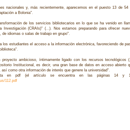
iones nacionales y, más recientemente, aparecemos en el puesto 13 de 54
daptación a Bolonia".
nsformación de los servicios bibliotecarios en lo que se ha venido en lla
a Investigación (CRAIs)" (...). Nos estamos preparando para ofrecer nue
e, de idiomas o salas de trabajo en grupo".
r a los estudiantes el acceso a la información electrónica, favoreciendo de pa
biblioteca".
royecto ambicioso, íntimamente ligado con los recursos tecnológicos (.
sitorio Institucional, es decir, una gran base de datos en acceso abierto 
, así como otra información de interés que genere la universidad".
sta en pdf (el artículo se encuentra en las páginas 14 y 1
us/112.pdf